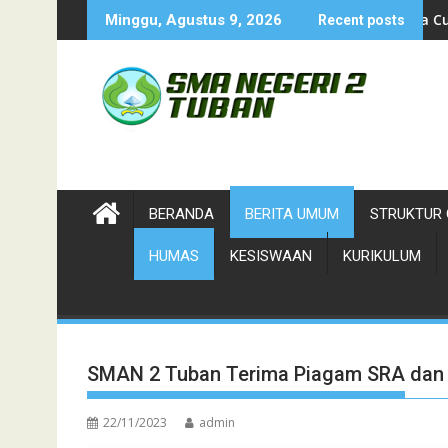
Skip
n Duta Wisata-Cung Ndhuk Tuban 2026
Juara Cung Favorit 2026-D
Minggu, Agustus 9, 2026
Recent posts
to
content
BERANDA
BERITA UMUM
STRUKTUR 
HUMAS
KESISWAAN
KURIKULUM
SMAN 2 Tuban Terima Piagam SRA dan
22/11/2023
admin