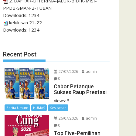
2. DAFTAR-DITERIMA-JALUR-BIDIK-MISI-
PPDB-SMAN-2-TUBAN
Downloads:
1234
kelulusan 21-22
Downloads:
1234
Recent Post
27/07/2026
admin
0
Cabor Petanque
Sukses Raup Prestasi
Views: 5
Berita Umum
HUMAS
Kesiswaan
26/07/2026
admin
0
Top Five-Pemilihan