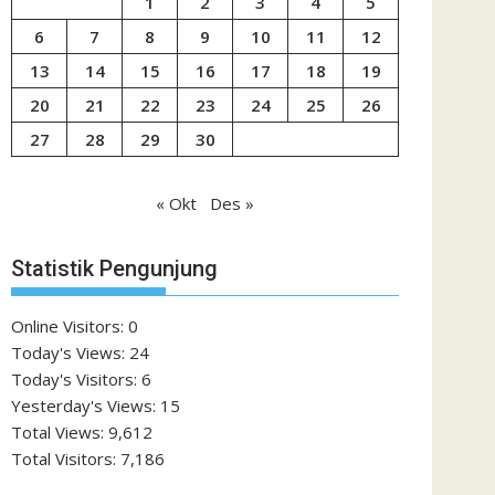
1
2
3
4
5
6
7
8
9
10
11
12
13
14
15
16
17
18
19
20
21
22
23
24
25
26
27
28
29
30
« Okt
Des »
Statistik Pengunjung
Online Visitors:
0
Today's Views:
24
Today's Visitors:
6
Yesterday's Views:
15
Total Views:
9,612
Total Visitors:
7,186