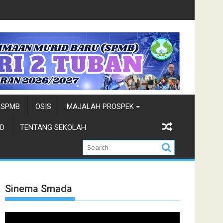
ban 2026
Siswa siswi SMADA Terpilih Tim Paskibraka 
SPMB
OSIS
MAJALAH PROSPEK
D
TENTANG SEKOLAH
Sinema Smada