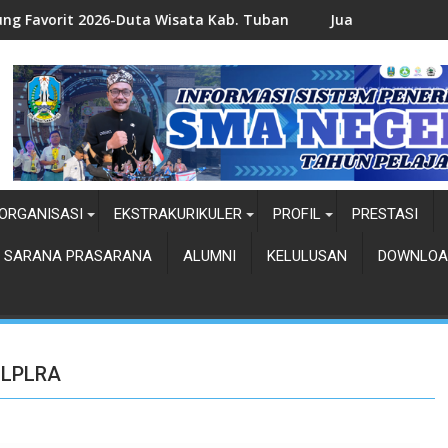
uta Wisata Kab. Tuban
Juara 1 Duta Wisata-Ndhuk Kab. Tu
ORGANISASI
EKSTRAKURIKULER
PROFIL
PRESTASI
SARANA PRASARANA
ALUMNI
KELULUSAN
DOWNLOA
 LPLRA