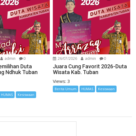
admin
0
26/07/2026
admin
0
emilihan Duta
Juara Cung Favorit 2026-Duta
ng Ndhuk Tuban
Wisata Kab. Tuban
Views: 3
Berita Umum
HUMAS
Kesiswaan
HUMAS
Kesiswaan