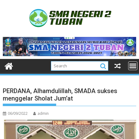
Skip
to
content
PERDANA, Alhamdulillah, SMADA sukses
menggelar Sholat Jum’at
06/09/2022
admin