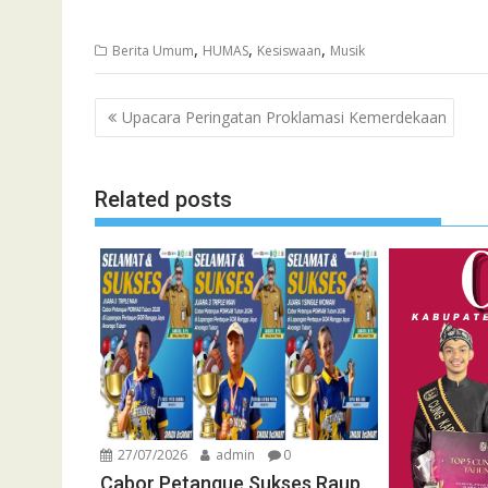
,
,
,
Berita Umum
HUMAS
Kesiswaan
Musik
Navigasi
Upacara Peringatan Proklamasi Kemerdekaan
pos
Related posts
27/07/2026
admin
0
Cabor Petanque Sukses Raup