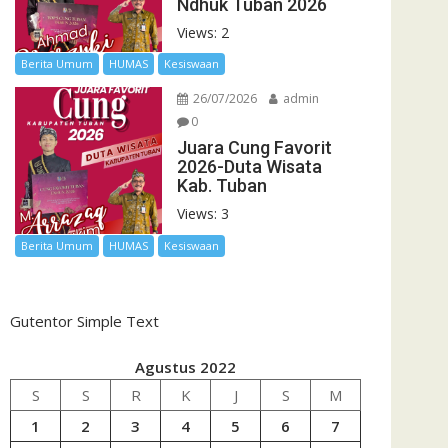
Ndhuk Tuban 2026
Views: 2
Berita Umum
HUMAS
Kesiswaan
26/07/2026
admin
0
Juara Cung Favorit
2026-Duta Wisata
Kab. Tuban
Views: 3
Berita Umum
HUMAS
Kesiswaan
Gutentor Simple Text
Agustus 2022
S
S
R
K
J
S
M
1
2
3
4
5
6
7