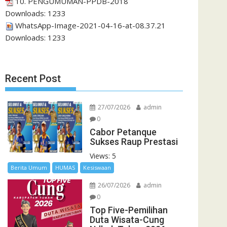
10. PENGUMUMAN-PPDB-2018
Downloads:
1233
WhatsApp-Image-2021-04-16-at-08.37.21
Downloads:
1233
Recent Post
27/07/2026
admin
0
Cabor Petanque
Sukses Raup Prestasi
Views: 5
Berita Umum
HUMAS
Kesiswaan
26/07/2026
admin
0
Top Five-Pemilihan
Duta Wisata-Cung