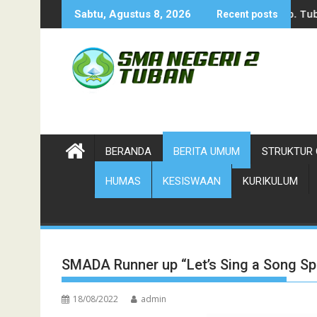
Skip
Cabor Pe
Sabtu, Agustus 8, 2026
Recent posts
to
content
BERANDA
BERITA UMUM
STRUKTUR 
HUMAS
KESISWAAN
KURIKULUM
SMADA Runner up “Let’s Sing a Song Sp
18/08/2022
admin