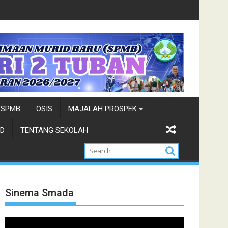
han Duta Wisata-Cung Ndhuk Tuban 2026
Juara Cung Favorit 2026-
SPMB
OSIS
MAJALAH PROSPEK
D
TENTANG SEKOLAH
Sinema Smada