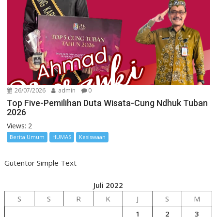
26/07/2026
admin
0
Top Five-Pemilihan Duta Wisata-Cung Ndhuk Tuban
2026
Views: 2
Berita Umum
HUMAS
Kesiswaan
Gutentor Simple Text
Juli 2022
S
S
R
K
J
S
M
1
2
3